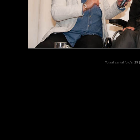
Totaal aantal foto's:
29
|