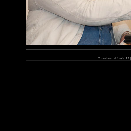
Totaal aantal foto's:
29
|