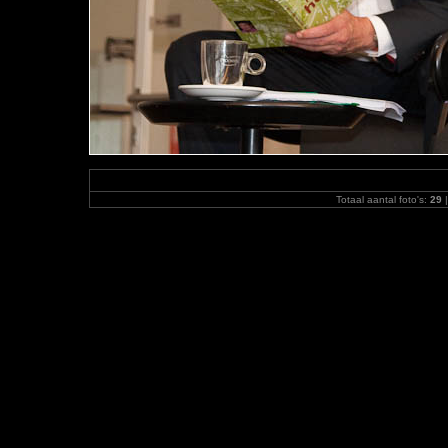
Totaal aantal foto's:
29
|