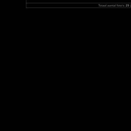
Totaal aantal foto's:
29
|