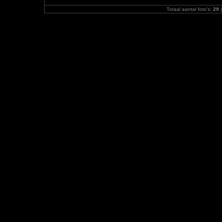
Totaal aantal foto's:
29
|