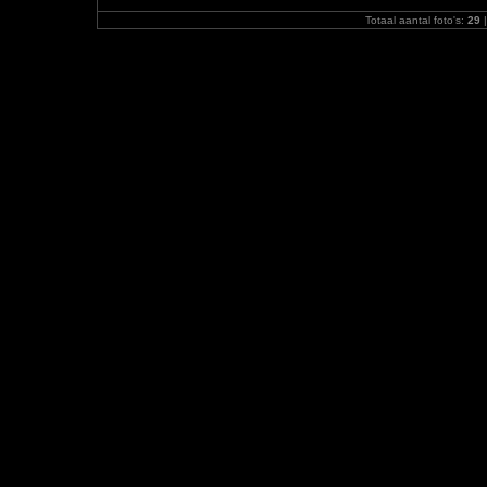
Totaal aantal foto's:
29
|