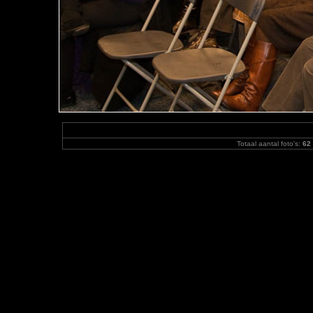
Totaal aantal foto's:
62