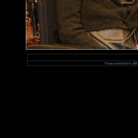
Totaal aantal foto's:
62