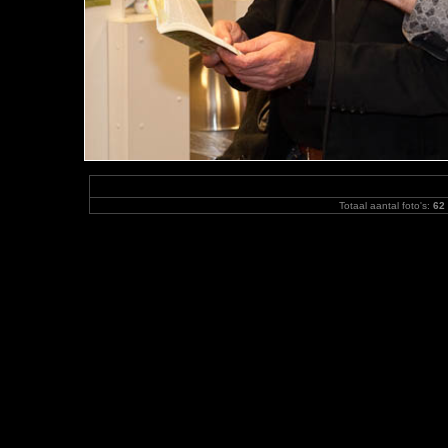
Totaal aantal foto's:
62