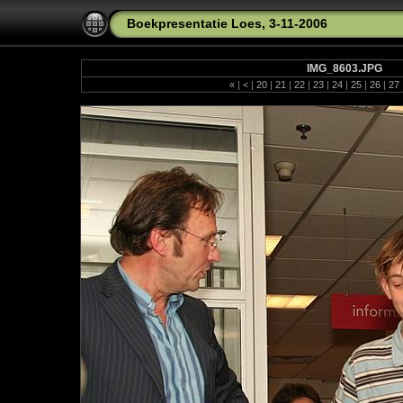
Boekpresentatie Loes, 3-11-2006
IMG_8603.JPG
«
|
<
|
20
|
21
|
22
|
23
|
24
|
25
|
26
|
27