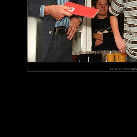
Gecreëerd door
JAlb