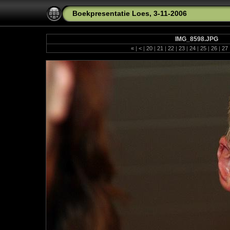
Boekpresentatie Loes, 3-11-2006
IMG_8598.JPG
«
|
<
|
20
|
21
|
22
|
23
|
24
|
25
|
26
|
27