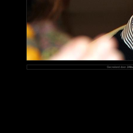
Gecreëerd door
JAlb