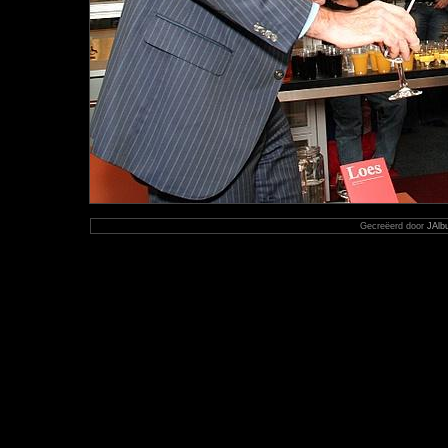
Gecreëerd door
JAlb