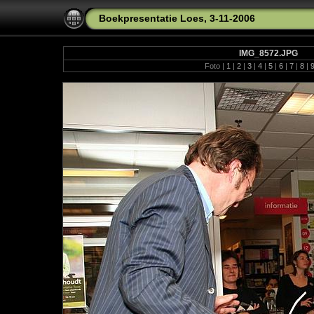
Boekpresentatie Loes, 3-11-2006
IMG_8572.JPG
Foto |
1
|
2
|
3
|
4
|
5
|
6
|
7
|
8
|