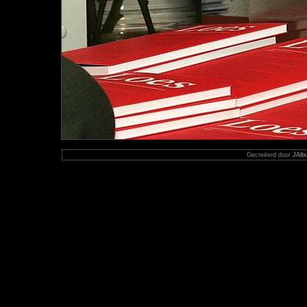
Gecreëerd door
JAlb