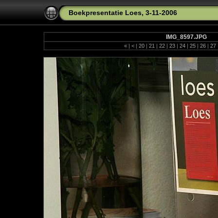
Boekpresentatie Loes, 3-11-2006
IMG_8597.JPG
«
|
<
|
20
|
21
|
22
|
23
|
24
|
25
|
26
|
27