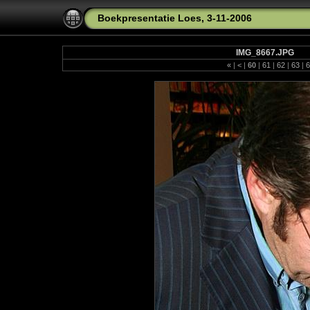
Boekpresentatie Loes, 3-11-2006
IMG_8667.JPG
«
|
<
|
60
|
61
|
62
|
63
|
6