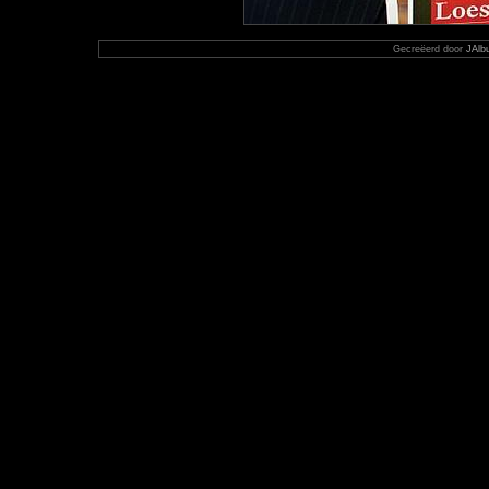
Gecreëerd door
JAlb